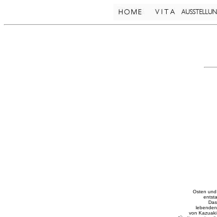
Osten und 
entsta
Das
lebenden
von Kazuaki 