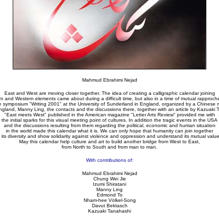
Mahmud Ebrahimi Nejad
East and West are moving closer together. The idea of creating a calligraphic calendar joining
n and Western elements came about during a difficult time, but also in a time of mutual rapproc
 symposium "Writing 2001" at the University of Sunderland in England, organized by a Chinese
 England, Manny Ling, the contacts and the discussions there, together with an article by Kazuaki 
"East meets West" published in the American magazine "Letter Arts Review" provided me with
the initial sparks for this visual meeting point of cultures. In addition the tragic events in the USA
and the discussions resulting from them regarding the political, economic and human situation
in the world made this calendar what it is. We can only hope that humanity can join together
n its diversity and show solidarity against violence and oppression and understand its mutual value
May this calendar help culture and art to build another bridge from West to East,
from North to South and from man to man.
With contributions of:
Mahmud Ebrahimi Nejad
Chung Wei Jie
Izumi Shiratani
Manny Ling
Edmond To
Nham-hee Völkel-Song
Davut Bektasch
Kazuaki Tanahashi