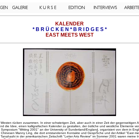
KALENDER
* B R Ü C K E N * B R I D G E S *
EAST MEETS WEST
Westen rücken zusammen. In einer schwierigen Zeit, aber auch in einer Zeit der gegenseitigen
nd die Idee, einen kalligrafischen Kalender zu gestalten, der östliche und westliche Elemente ver
 Symposium "Writing 2001" an der University of Sunderland/England, organisiert von dem in Eng
 Chinesen Manny Ling, die dort entstandenen Kontakte und GesprŠche und der Artikel "East me
Tanahashi in der amerikanischen Zeitschrift "Letter Arts Review" im Sommer 2001 waren meine I