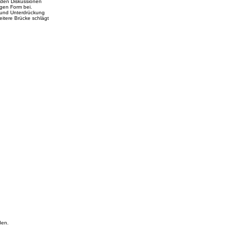
enden Diskussionen
igen Form bei.
t und Unterdrückung
itere Brücke schlägt
den.