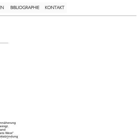
 Annäherung
einigt.
land
ets West"
nitialzündung