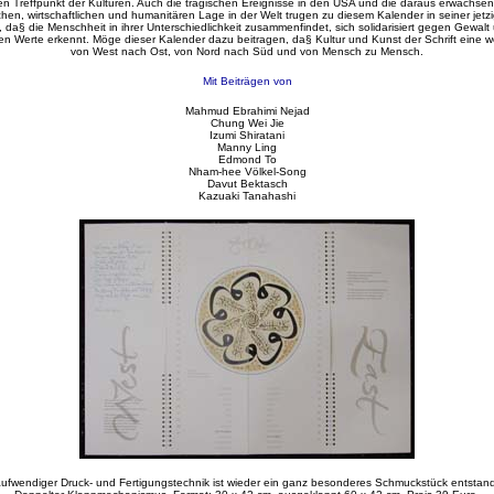
len Treffpunkt der Kulturen. Auch die tragischen Ereignisse in den USA und die daraus erwachs
schen, wirtschaftlichen und humanitären Lage in der Welt trugen zu diesem Kalender in seiner jetz
n, da§ die Menschheit in ihrer Unterschiedlichkeit zusammenfindet, sich solidarisiert gegen Gewal
n Werte erkennt. Möge dieser Kalender dazu beitragen, da§ Kultur und Kunst der Schrift eine we
von West nach Ost, von Nord nach Süd und von Mensch zu Mensch.
Mit Beiträgen von
Mahmud Ebrahimi Nejad
Chung Wei Jie
Izumi Shiratani
Manny Ling
Edmond To
Nham-hee Völkel-Song
Davut Bektasch
Kazuaki Tanahashi
aufwendiger Druck- und Fertigungstechnik ist wieder ein ganz besonderes Schmuckstück entstan