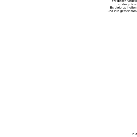
fŸr diesen visuel
zu der politi
Es bleibt zu hoffe
und ihre gemeinsame
In 