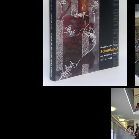
...
...