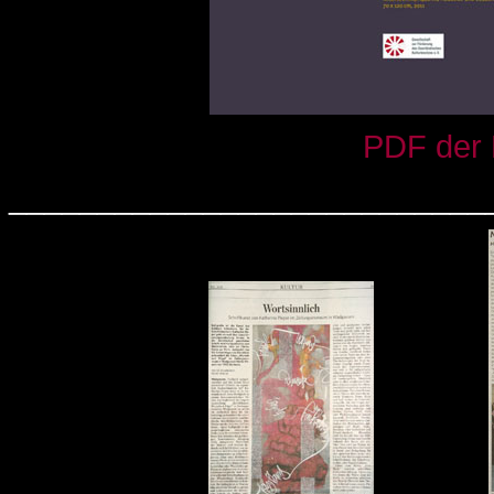
PDF der 
___________________________
.............