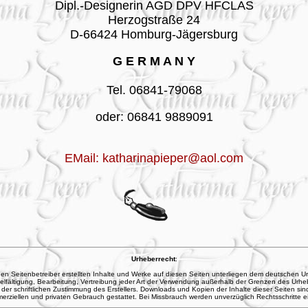
Dipl.-Designerin AGD DPV HFCLAS
Herzogs
t
raße 24
D-66424 Homburg-Jägersburg
G E R M A N Y
Tel. 06841-79068
oder: 06841 9889091
EMail:
katharinapieper@aol.com
Urheberrecht
:
en Seitenbetreiber erstellten Inhalte und Werke auf diesen Seiten unterliegen dem deutschen U
ielfältigung, Bearbeitung, Vertreibung jeder Art der Verwendung außerhalb der Grenzen des Urhe
der schriftlichen Zustimmung des Erstellers. Downloads und Kopien der Inhalte dieser Seiten sind
rziellen und privaten Gebrauch gestattet. Bei Missbrauch werden unverzüglich Rechtsschritte ei