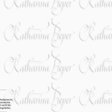
rheberrecht.
berrechts
 nicht für
ngeleitet.