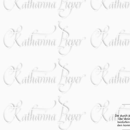
Die durch d
Die Verv
bedürfen 
den komme