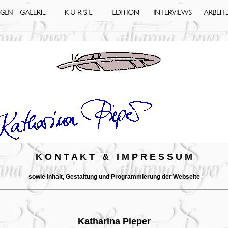
K O N T A K T
..
&
..
I M P R E S S U M
sowie Inhalt, Gestaltung und Programmierung der Webseite
Katharina Pieper