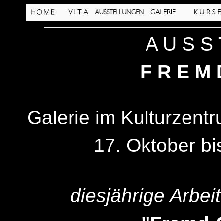
A U S S 
F R E M 
Jahresausstellung
Galerie im Kulturzen
17. Oktober b
diesjährige Arbei