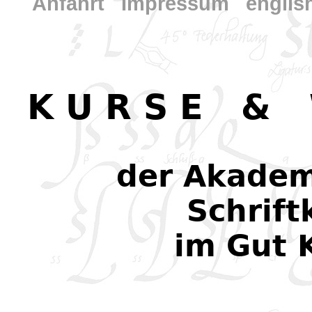
Anfahrt
...
Impressum
...
englis
K U R S E
..
&
..
der Akadem
Schrift
im Gut 