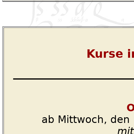
Kurse i
_____________________
O
ab Mittwoch, den 
mit