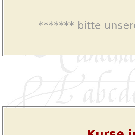
******* bitte unse
Kurse i